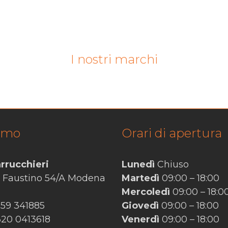
I nostri marchi
amo
Orari di apertura
rrucchieri
Lunedì
Chiuso
n Faustino 54/A Modena
Martedì
09:00 – 18:00
Mercoledì
09:00 – 18:0
059 341885
Giovedì
09:00 – 18:00
 320 0413618
Venerdì
09:00 – 18:00