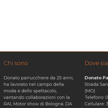
Chi sono
Dove si
Donato parrucchiere da 25 anni,
Donato Pa
ha lavorato nel campo della
Strada Sa
moda e dello spettacolo,
(MO)
vantando collaborazioni con la
Telefono: 
RAI, Motor show di Bologna. DA
Cellulare: