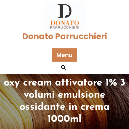
Skip
to
content
Donato Parrucchieri
Menu
oxy cream attivatore 1% 3
volumi emulsione
ossidante in crema
1000ml