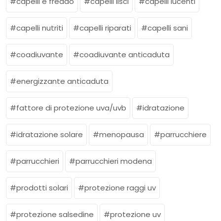
capelli e freddo
capelli lisci
capelli lucenti
capelli nutriti
capelli riparati
capelli sani
coadiuvante
coadiuvante anticaduta
energizzante anticaduta
fattore di protezione uva/uvb
idratazione
idratazione solare
menopausa
parrucchiere
parrucchieri
parrucchieri modena
prodotti solari
protezione raggi uv
protezione salsedine
protezione uv