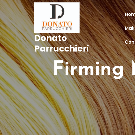
Skip
to
Ho
content
Make
Donato
Cont
Parrucchieri
Firming 