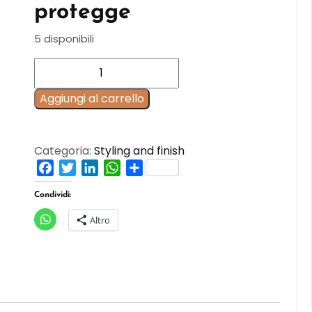
protegge
5 disponibili
Firming
Mousse
semi
Aggiungi al carrello
di
lino
250
Categoria:
Styling and finish
ML
Facebook
Twitter
LinkedIn
WhatsApp
Condividi
quantità
Condividi:
Altro