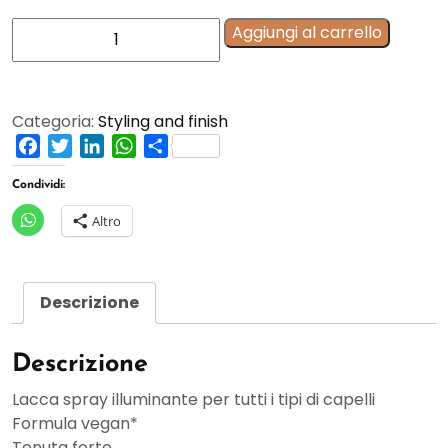
Original
Aggiungi al carrello
Hairspray
-
Lacca
Categoria:
Styling and finish
spray
Facebook
Twitter
LinkedIn
WhatsApp
Condividi
illuminante
a
Condividi:
tenuta
forte
Altro
500
ML
quantità
Descrizione
Descrizione
Lacca spray illuminante per tutti i tipi di capelli
Formula vegan*
Tenuta forte