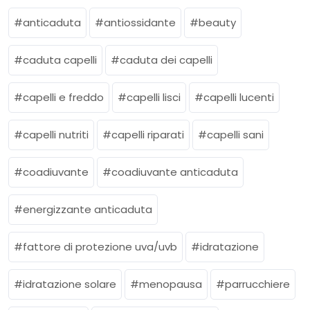
anticaduta
antiossidante
beauty
caduta capelli
caduta dei capelli
capelli e freddo
capelli lisci
capelli lucenti
capelli nutriti
capelli riparati
capelli sani
coadiuvante
coadiuvante anticaduta
energizzante anticaduta
fattore di protezione uva/uvb
idratazione
idratazione solare
menopausa
parrucchiere