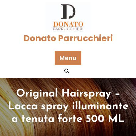
Skip
to
content
Donato Parrucchieri
Menu
Original Hairspray –
Lacca spray illuminante
a tenuta forte 500 ML