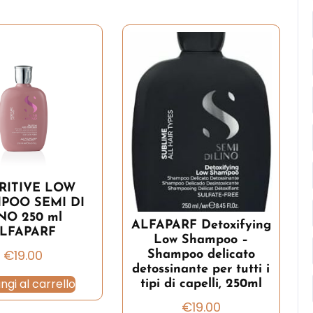
RITIVE LOW
POO SEMI DI
NO 250 ml
ALFAPARF Detoxifying
LFAPARF
Low Shampoo –
€
19.00
Shampoo delicato
detossinante per tutti i
ngi al carrello
tipi di capelli, 250ml
€
19.00