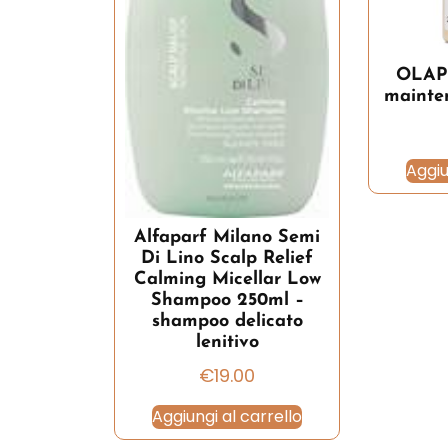
OLAP
mainte
Aggiu
Alfaparf Milano Semi
Di Lino Scalp Relief
Calming Micellar Low
Shampoo 250ml –
shampoo delicato
lenitivo
€
19.00
Aggiungi al carrello