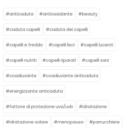
anticaduta
antiossidante
beauty
caduta capelli
caduta dei capelli
capelli e freddo
capelli lisci
capelli lucenti
capelli nutriti
capelli riparati
capelli sani
coadiuvante
coadiuvante anticaduta
energizzante anticaduta
fattore di protezione uva/uvb
idratazione
idratazione solare
menopausa
parrucchiere