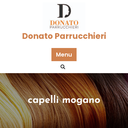
Skip
to
content
Donato Parrucchieri
Menu
capelli mogano