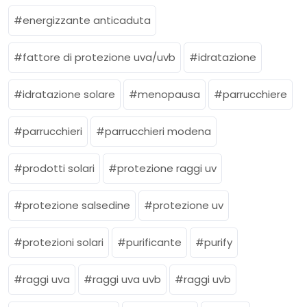
energizzante anticaduta
fattore di protezione uva/uvb
idratazione
idratazione solare
menopausa
parrucchiere
parrucchieri
parrucchieri modena
prodotti solari
protezione raggi uv
protezione salsedine
protezione uv
protezioni solari
purificante
purify
raggi uva
raggi uva uvb
raggi uvb