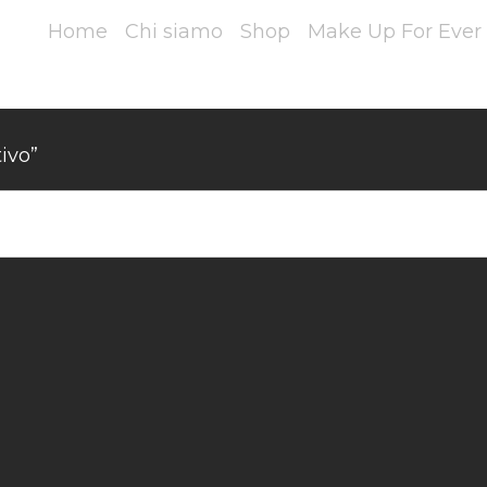
Home
Chi siamo
Shop
Make Up For Ever 
ivo”