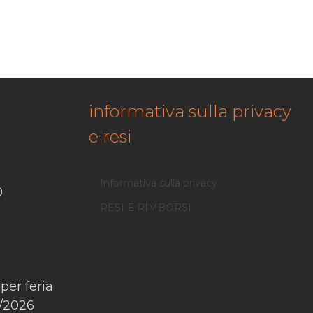
informativa sulla privacy
e resi
Informativa sulla privacy
0
RESI E RIMBORSI
 per feria
8/2026