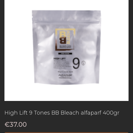
High Lift 9 Tones BB Bleach alfaparf 400gr
€
37.00