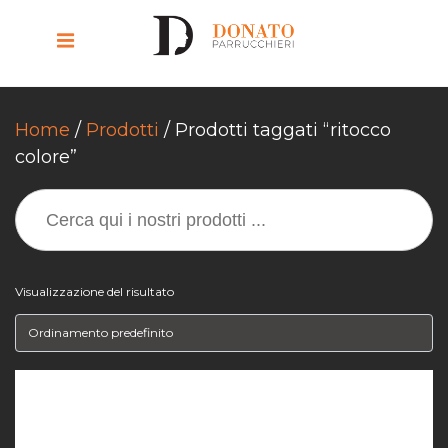
Home
/
Prodotti
/ Prodotti taggati “ritocco
colore”
SEARCH
FOR:
Visualizzazione del risultato