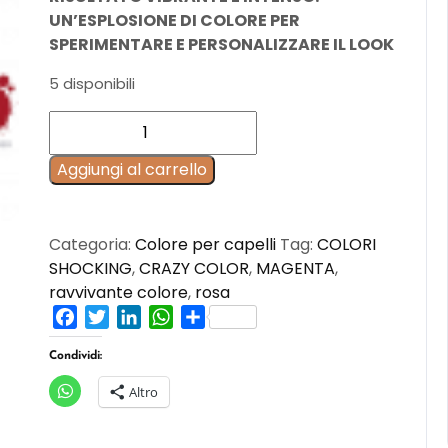
UN’ESPLOSIONE DI COLORE PER
SPERIMENTARE E PERSONALIZZARE IL LOOK
5 disponibili
DEEP
RED
REVOLUTION
Aggiungi al carrello
90
ml
ALFAPARF
Categoria:
Colore per capelli
Tag:
COLORI
quantità
SHOCKING
,
CRAZY COLOR
,
MAGENTA
,
ravvivante colore
,
rosa
Facebook
Twitter
LinkedIn
WhatsApp
Condividi
Condividi:
Altro