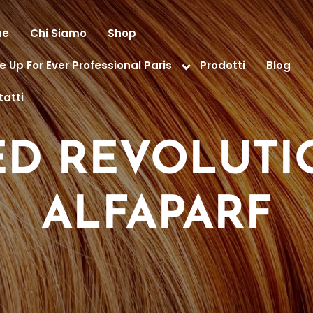
me
Chi Siamo
Shop
 Up For Ever Professional Paris
Prodotti
Blog
atti
ED REVOLUTIO
ALFAPARF