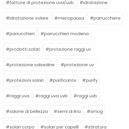
fattore di protezione uva/uvb
idratazione
idratazione solare
menopausa
parrucchiere
parrucchieri
parrucchieri modena
prodotti solari
protezione raggi uv
protezione salsedine
protezione uv
protezioni solari
purificante
purify
raggi uva
raggi uva uvb
raggi uvb
salone di bellezza
semi di lino
smog
solari corpo
solari per capelli
stiratura