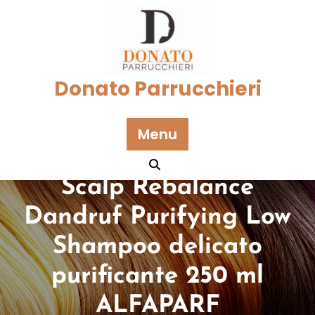
Skip
to
content
Donato Parrucchieri
Menu
Scalp Rebalance
Dandruf Purifying Low
Shampoo delicato
purificante 250 ml
ALFAPARF