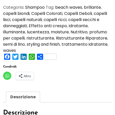
Categoria:
Shampoo
Tag:
beach waves
,
brillante
,
capelli biondi
,
Capelli Colorati
,
Capelli Deboli
,
capelli
lisci
,
capelli naturali
,
capelli ricci
,
capelli secchi e
danneggiati
,
Effetto anti crespo
,
idratante
,
illuminante
,
lucentezza
,
moisture
,
Nutritivo
,
profumo
per capelli
,
ristrutturante
,
Ristrutturante Riparatore
,
semi di lino
,
styling and finish
,
trattamento idratante
,
waves
Facebook
Twitter
LinkedIn
WhatsApp
Condividi
Condividi:
Altro
Descrizione
Descrizione