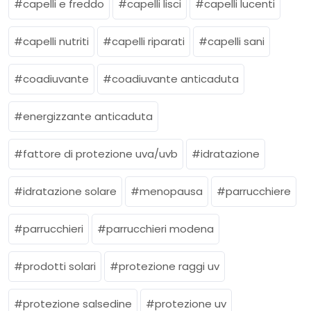
capelli e freddo
capelli lisci
capelli lucenti
capelli nutriti
capelli riparati
capelli sani
coadiuvante
coadiuvante anticaduta
energizzante anticaduta
fattore di protezione uva/uvb
idratazione
idratazione solare
menopausa
parrucchiere
parrucchieri
parrucchieri modena
prodotti solari
protezione raggi uv
protezione salsedine
protezione uv