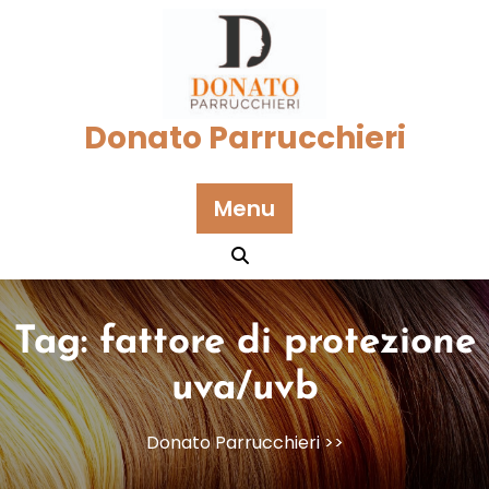
Skip
to
content
Donato Parrucchieri
Menu
Tag:
fattore di protezione
uva/uvb
Donato Parrucchieri
>>