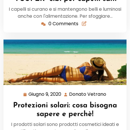
2020
I capelli si curano e si mantengono belli e luminosi
anche con l'alimentazione. Per sfoggiare…
0 Comments
Giugno 9, 2020
Donato Vetrano
Giugno
Donato
9,
Vetrano
Protezioni solari: cosa bisogna
2020
sapere e perchè!
I prodotti solari sono prodotti cosmetici ideati e