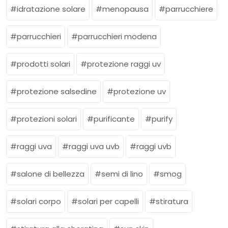
idratazione solare
menopausa
parrucchiere
parrucchieri
parrucchieri modena
prodotti solari
protezione raggi uv
protezione salsedine
protezione uv
protezioni solari
purificante
purify
raggi uva
raggi uva uvb
raggi uvb
salone di bellezza
semi di lino
smog
solari corpo
solari per capelli
stiratura