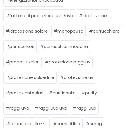
energizzante anticaduta
fattore di protezione uva/uvb
idratazione
idratazione solare
menopausa
parrucchiere
parrucchieri
parrucchieri modena
prodotti solari
protezione raggi uv
protezione salsedine
protezione uv
protezioni solari
purificante
purify
raggi uva
raggi uva uvb
raggi uvb
salone di bellezza
semi di lino
smog